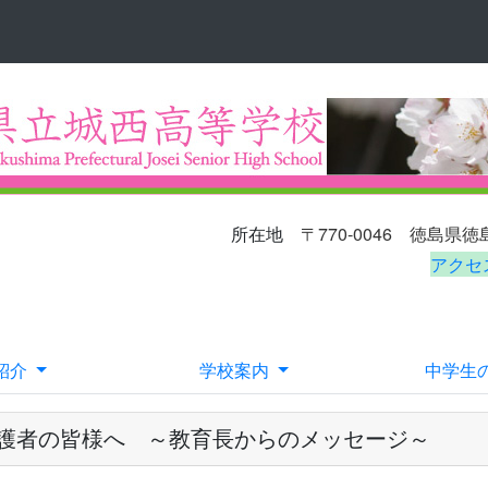
〒770-0046
徳島県
所在地
アクセ
E-ma
紹介
学校案内
中学生
護者の皆様へ ～教育長からのメッセージ～