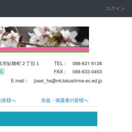
ログイン
徳島市鮎喰町２丁目１
TEL： 088-631-5138
ス
FAX： 088-633-0453
il
： josei_hs@mt.tokushima-ec.ed.jp
の皆様へ
生徒・保護者の皆様へ