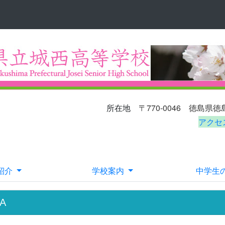
〒770-0046
徳島県
所在地
アクセ
E-ma
紹介
学校案内
中学生
A