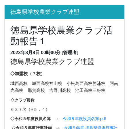
徳島県学校農業クラブ連盟
徳島県学校農業クラブ活
動報告１
2023年8月8日 00時00分
[管理者]
徳島県学校農業クラブ連盟
◇加盟校（７校）
城西高校 城西高校神山校 小松島西高校勝浦校 阿南
光高校 那賀高校 吉野川高校 池田高校三好校
◇クラブ員数
６３７名（R５．４）
◇令和５年度役員名簿
→
令和５年度役員名簿.pdf
◇令和５年度行事計画
→
令和５年度 徳島県連盟行事計