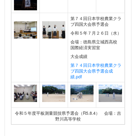
第７４回日本学校農業クラ
ブ四国大会県予選会
令和５年７月２６日（水）
会場：徳島県立城西高校
国際経済実習室
大会成績
第７４回日本学校農業クラ
ブ四国大会県予選会成
績.pdf
令和５年度平板測量競技県予選会（R5.8.4） 会場：吉
野川高等学校