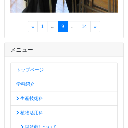
«
1
...
9
...
14
»
メニュー
トップページ
学科紹介
生産技術科
植物活用科
阿波藍について