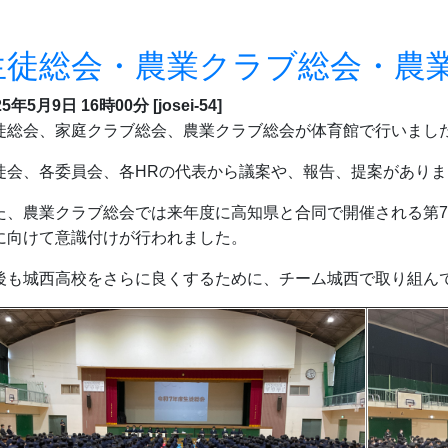
生徒総会・農業クラブ総会・農
25年5月9日 16時00分
[josei-54]
徒総会、家庭クラブ総会、農業クラブ総会が体育館で行いまし
徒会、各委員会、各HRの代表から議案や、報告、提案がありま
た、農業クラブ総会では来年度に高知県と合同で開催される第7
に向けて意識付けが行われました。
後も城西高校をさらに良くするために、チーム城西で取り組ん