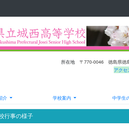
〒770-0046
徳島県
所在地
アクセ
E-ma
紹介
学校案内
中学生
校行事の様子