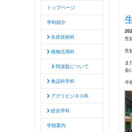
トップページ
学科紹介
20
生産技術科
生
生
植物活用科
ま
阿波藍について
会
食品科学科
今
アグリビジネス科
総合学科
学校案内