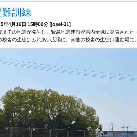
避難訓練
25年4月16日 15時00分
[josei-31]
震度７の地震が発生し、緊急地震速報が県内全域に発表された
の校舎の生徒はふれあい広場に、南側の校舎の生徒は運動場に