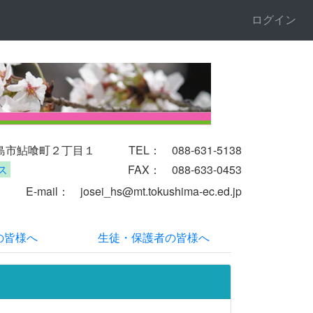
ログイン
徳島市鮎喰町２丁目１
TEL： 088-631-5138
ス
FAX： 088-633-0453
il
： josei_hs@mt.tokushima-ec.ed.jp
の皆様へ
生徒・保護者の皆様へ