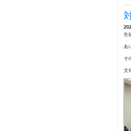
20
生
あ
そ
文