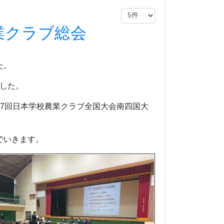
業クラブ総会
た。
した。
7回日本学校農業クラブ全国大会南四国大
でいきます。