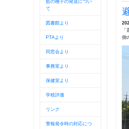
藍の種子の発送につい
て
図書館より
20
「
PTAより
側
同窓会より
事務室より
保健室より
学校評価
リンク
警報発令時の対応につ