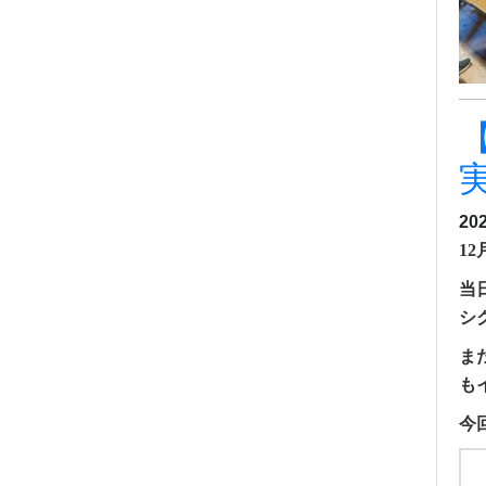
20
1
当
シ
ま
も
今