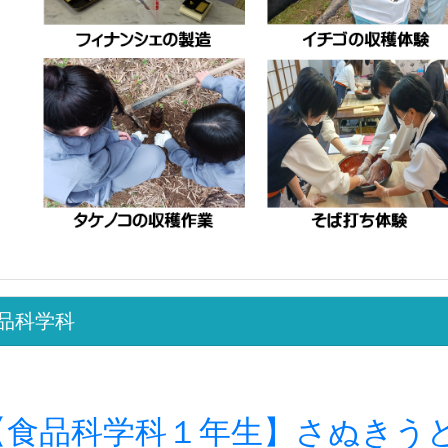
品科学科
【食品科学科１年生】さぬきう