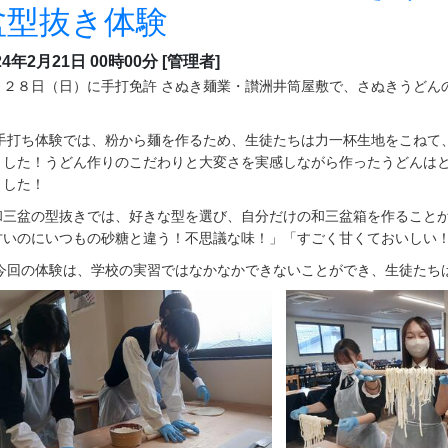
盆型抜き体験
24年2月21日 00時00分
[管理者]
月２８日（日）に手打免許 さぬき麺業・讃洲井筒屋敷で、さぬきうどん
。
打ち体験では、粉から麺を作るため、生徒たちは力一杯生地をこねて、
ました！うどん作りのこだわりと大変さを実感しながら作ったうどんは
ました！
三盆の型抜きでは、好きな型を選び、自分だけの和三盆箱を作ることが
甘いのにいつもの砂糖と違う！不思議な味！」「すごく甘くておいしい
回の体験は、学校の実習ではなかなかできないことができ、生徒たち