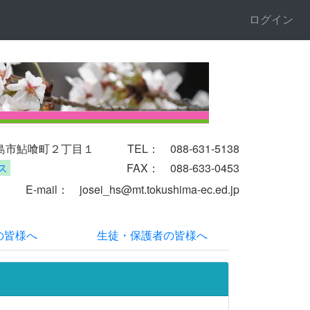
ログイン
徳島市鮎喰町２丁目１
TEL： 088-631-5138
ス
FAX： 088-633-0453
il
： josei_hs@mt.tokushima-ec.ed.jp
の皆様へ
生徒・保護者の皆様へ