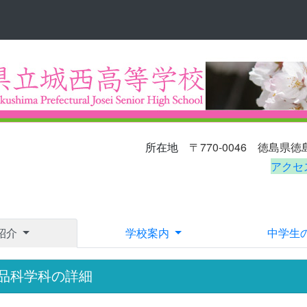
〒770-0046
徳島県
所在地
アクセ
E-ma
紹介
学校案内
中学生
品科学科の詳細