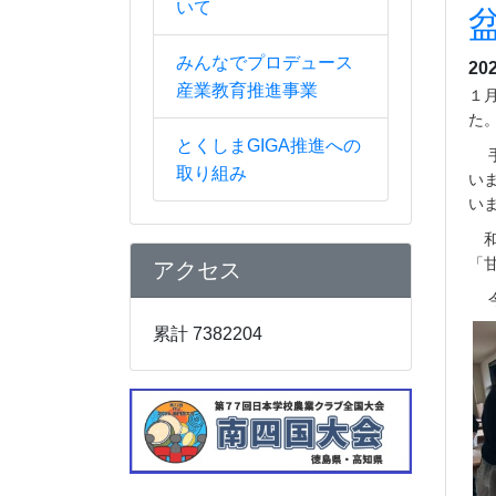
いて
みんなでプロデュース
20
産業教育推進事業
１
た
とくしまGIGA推進への
手
取り組み
い
い
和
「
アクセス
今
累計 7382204