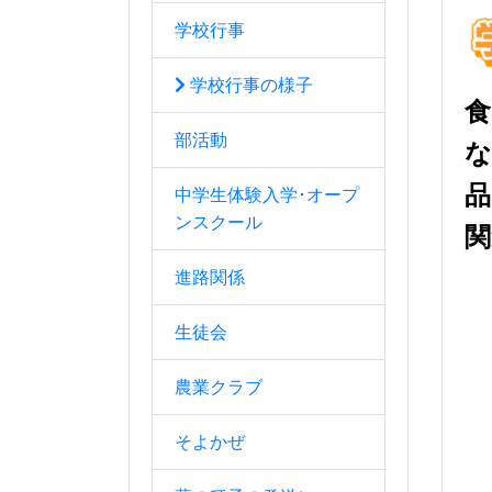
学校行事
学校行事の様子
食
部活動
な
品
中学生体験入学･オープ
ンスクール
関
進路関係
生徒会
農業クラブ
そよかぜ